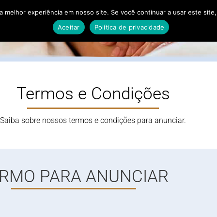
 melhor experiência em nosso site. Se você continuar a usar este site,
as
Clínicas
Massagens •
Termos & Condições
A
Aceitar
Política de privacidade
Termos e Condições
Saiba sobre nossos termos e condições para anunciar.
RMO PARA ANUNCIAR