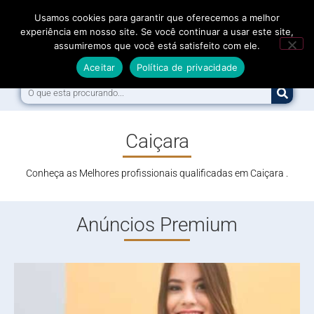
Usamos cookies para garantir que oferecemos a melhor
experiência em nosso site. Se você continuar a usar este site,
assumiremos que você está satisfeito com ele.
Menu
Aceitar
Política de privacidade
Caiçara
Conheça as Melhores profissionais qualificadas em Caiçara .
Anúncios Premium