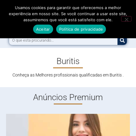
Usamos cookies para garantir que oferecemos a melhor
experiência em nosso site. Se você continuar a usar este site,
assumiremos que você está satisfeito com ele.
Menu
Aceitar
Política de privacidade
Buritis
Conheça as Melhores profissionais qualificadas em Buritis .
Anúncios Premium